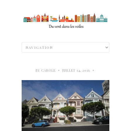
•
•
BY
CAROLE
JUILLET 14, 2016