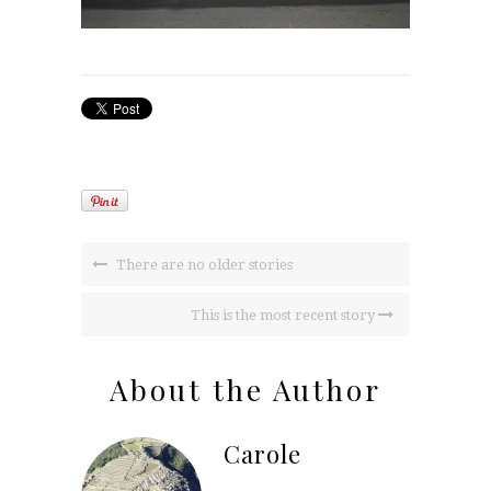
There are no older stories
This is the most recent story
About the Author
Carole