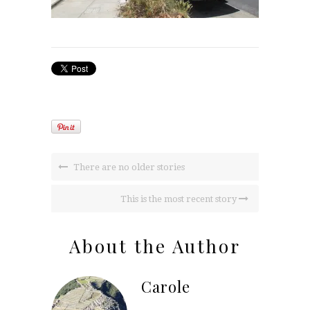
There are no older stories
This is the most recent story
About the Author
Carole