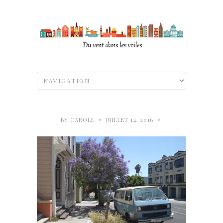
•
•
BY
CAROLE
JUILLET 14, 2016