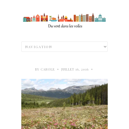
•
•
BY
CAROLE
JUILLET 16, 2016