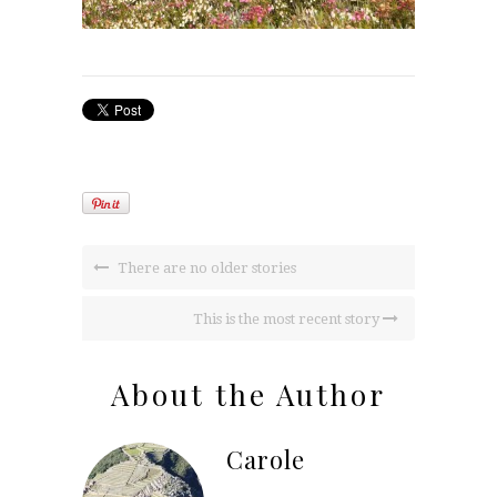
There are no older stories
This is the most recent story
About the Author
Carole