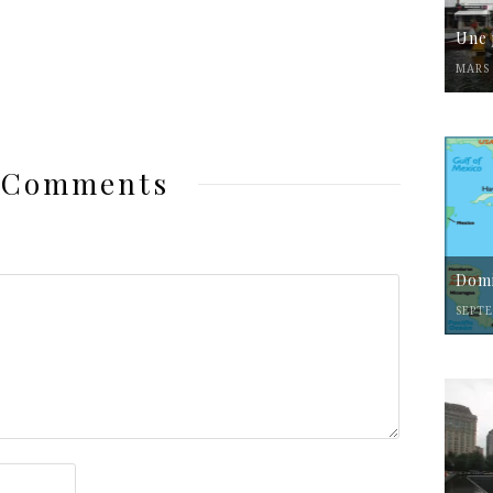
Une 
MARS 
 Comments
Domi
SEPTE