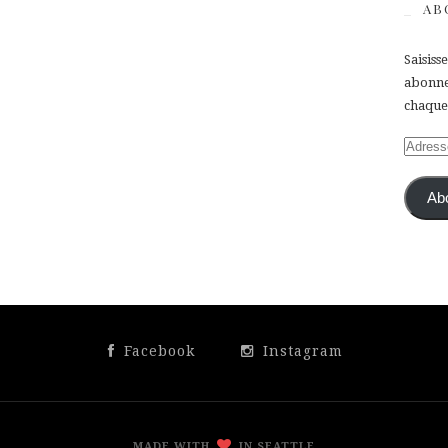
AB
Saisiss
abonner
chaque 
Adress
e-
mail
Ab
Facebook
Instagram
MADE WITH
IN SEATTLE