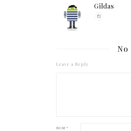
Gildas
No
Leave a Reply
NOM
*