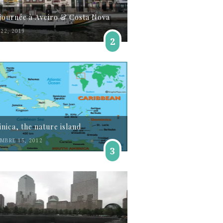
journée à Aveiro & Costa Nova
22, 2019
2
nica, the nature island
MBRE 15, 2012
3