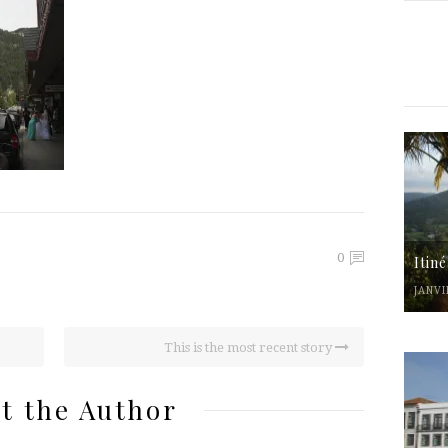
0
Itin
JANVI
This is the most recent story
t the Author