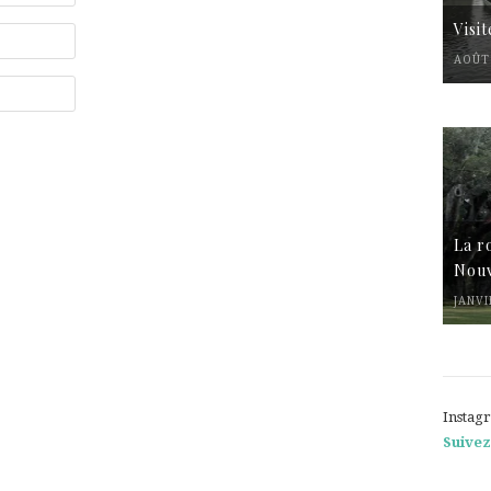
Visi
AOÛT 
La r
Nouv
JANVI
Instag
Suivez