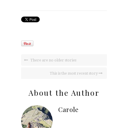
There are no older stories
This is the most recent story
About the Author
Carole