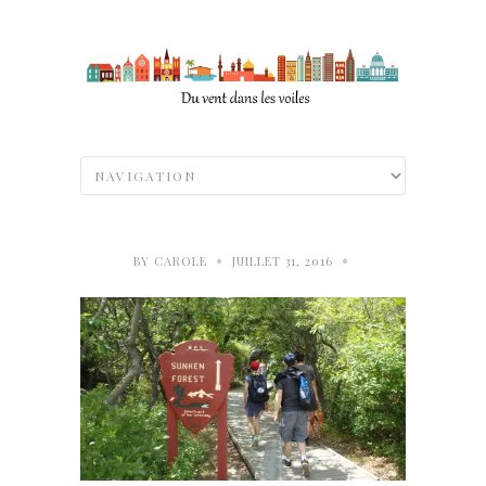
•
•
BY
CAROLE
JUILLET 31, 2016