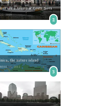
journée à Aveiro & Costa Nova
22, 2019
2
nica, the nature island
MBRE 15, 2012
3