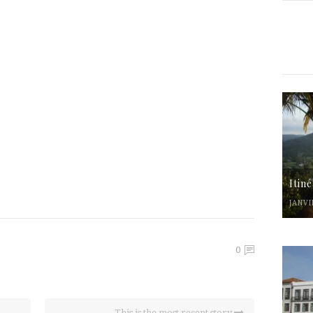
Itin
JANVI
0
This is the most recent story