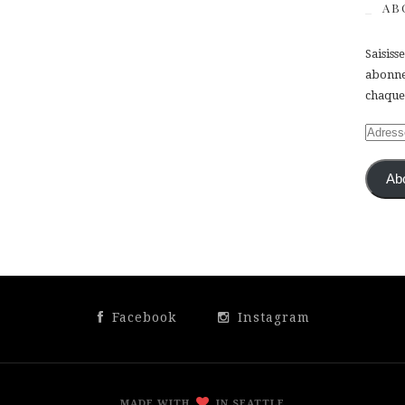
AB
Saisiss
abonner
chaque 
Adress
e-
mail
Ab
Facebook
Instagram
MADE WITH
IN SEATTLE