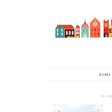
HOME
BY
CA