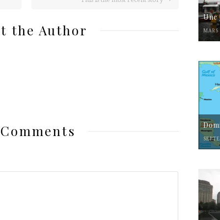
Une 
t the Author
MARS 
Domi
 Comments
SEPTE