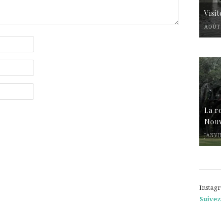
Visi
AOÛT 
La r
Nouv
JANVI
Instag
Suivez