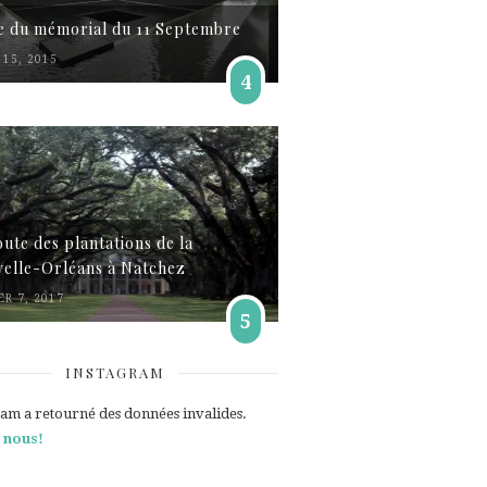
te du mémorial du 11 Septembre
15, 2015
4
oute des plantations de la
elle-Orléans à Natchez
ER 7, 2017
5
INSTAGRAM
ram a retourné des données invalides.
 nous!