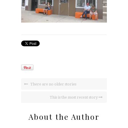
There are no older stories
This is the most recent story
About the Author