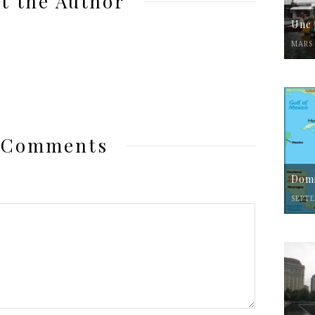
t the Author
Une 
MARS 
 Comments
Domi
SEPTE