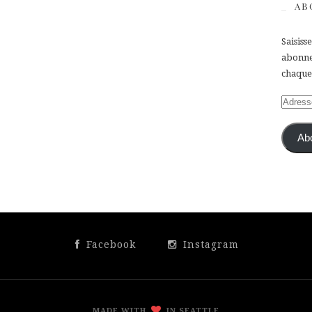
AB
Saisiss
abonner
chaque 
Adress
e-
mail
Ab
Facebook
Instagram
MADE WITH
IN SEATTLE