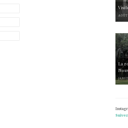
Visi
AOÛT 
La r
Nouv
JANVI
Instag
Suivez