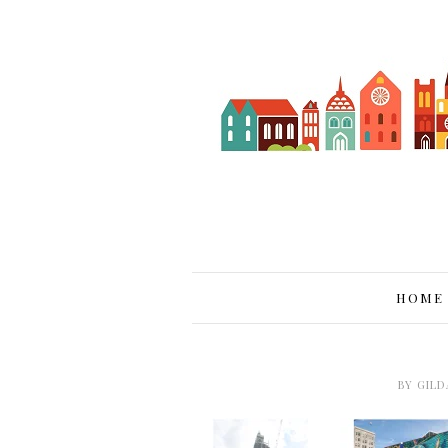
HOME
BY
GILD