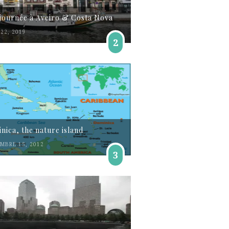
journée à Aveiro & Costa Nova
22, 2019
2
nica, the nature island
MBRE 15, 2012
3