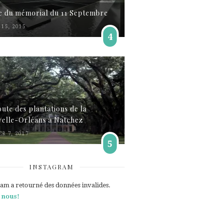
te du mémorial du 11 Septembre
15, 2015
4
oute des plantations de la
elle-Orléans à Natchez
ER 7, 2017
5
INSTAGRAM
ram a retourné des données invalides.
 nous!