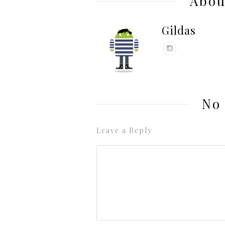
Abou
Gildas
No
Leave a Reply