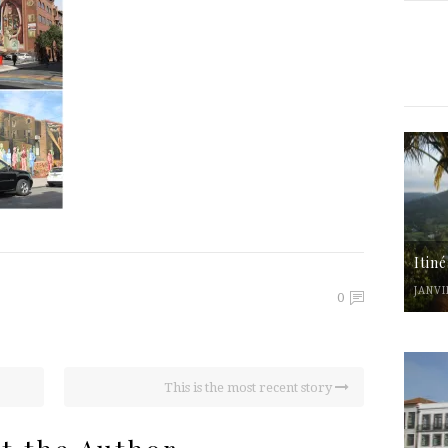
Itin
JANVI
0
This is the most recent story