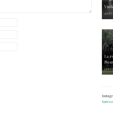
Visi
AOÛT 
La r
Nouv
JANVI
Instag
Suivez