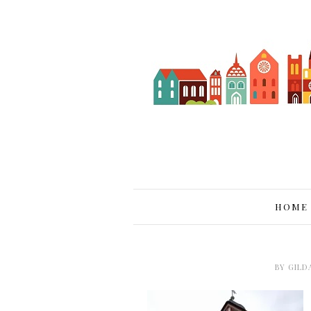
HOME
BY
GILD