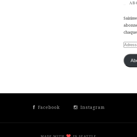
AB
Saisiss
abonner
chaque 
Adress
e-
mail
Ab
Facebook
Instagram
MADE WITH
IN SEATTLE