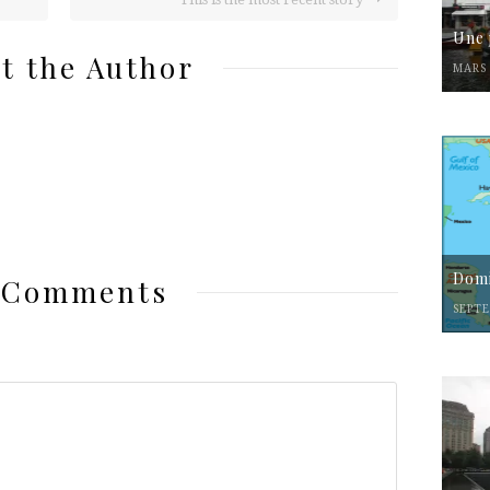
Une 
t the Author
MARS 
Domi
 Comments
SEPTE