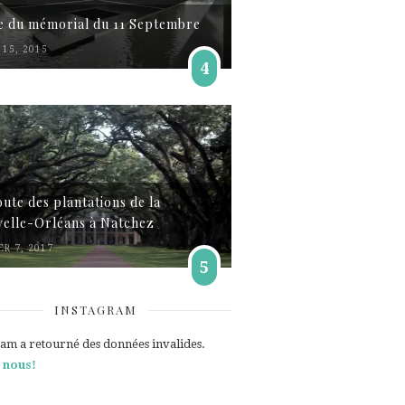
te du mémorial du 11 Septembre
15, 2015
4
oute des plantations de la
elle-Orléans à Natchez
ER 7, 2017
5
INSTAGRAM
ram a retourné des données invalides.
 nous!