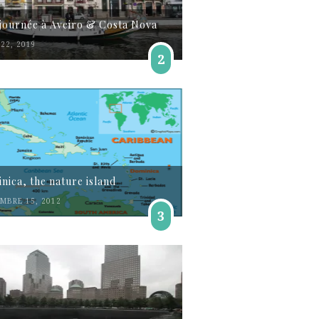
journée à Aveiro & Costa Nova
22, 2019
2
nica, the nature island
MBRE 15, 2012
3