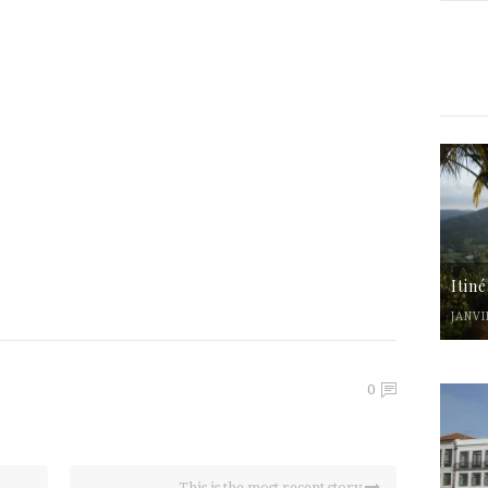
Itin
JANVI
0
This is the most recent story