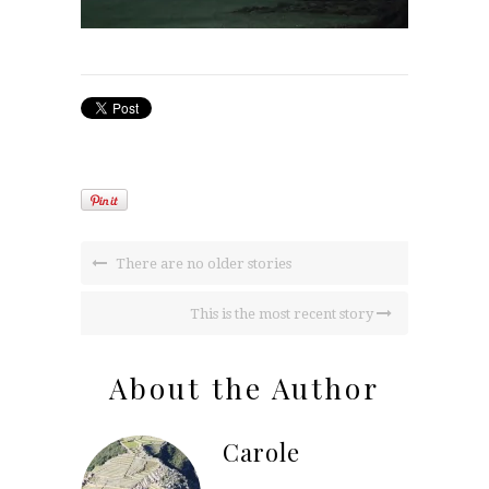
There are no older stories
This is the most recent story
About the Author
Carole