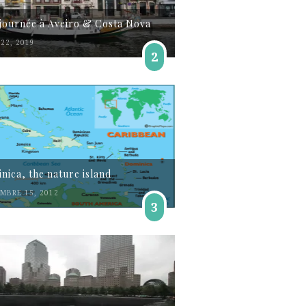
journée à Aveiro & Costa Nova
22, 2019
2
nica, the nature island
MBRE 15, 2012
3