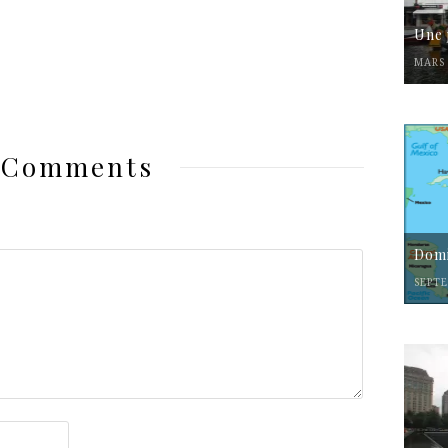
Une 
MARS 
 Comments
Domi
SEPTE