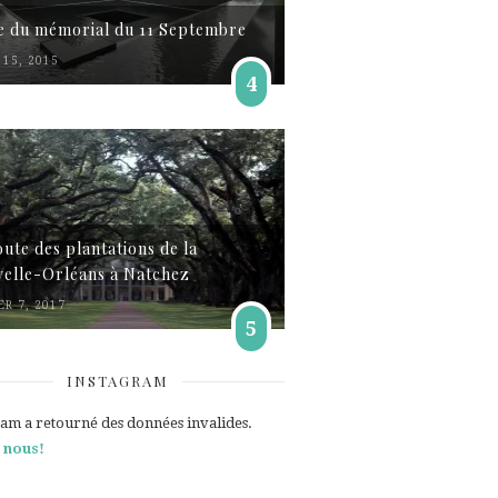
te du mémorial du 11 Septembre
15, 2015
4
oute des plantations de la
elle-Orléans à Natchez
ER 7, 2017
5
INSTAGRAM
ram a retourné des données invalides.
 nous!