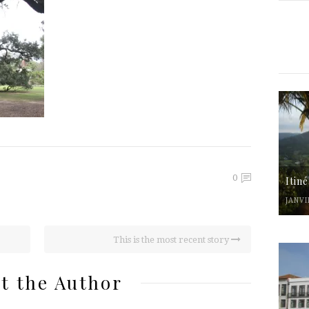
0
Itin
JANVI
This is the most recent story
t the Author