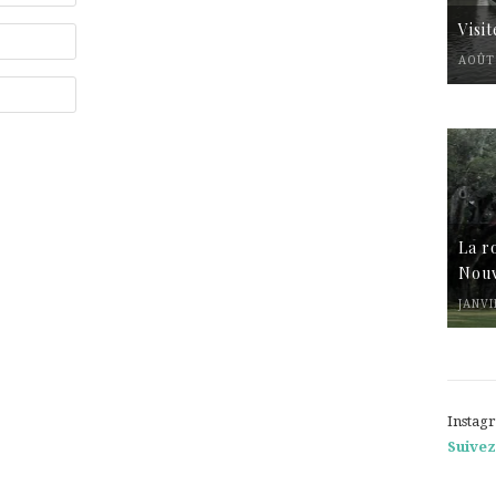
Visi
AOÛT 
La r
Nouv
JANVI
Instag
Suivez