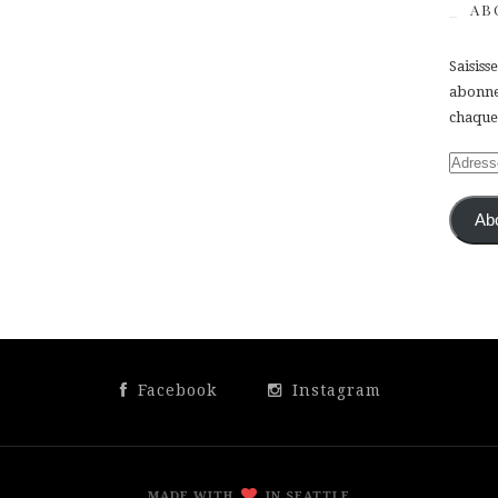
AB
Saisiss
abonner
chaque 
Adress
e-
mail
Ab
Facebook
Instagram
MADE WITH
IN SEATTLE