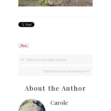
There are no older stories
This is the most recent story
About the Author
Carole