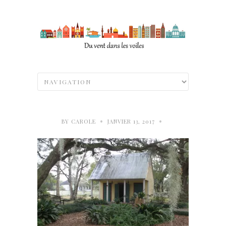
•
•
BY
CAROLE
JANVIER 13, 2017