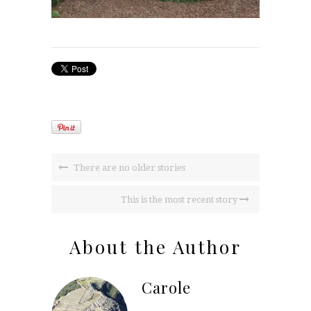
There are no older stories
This is the most recent story
About the Author
Carole