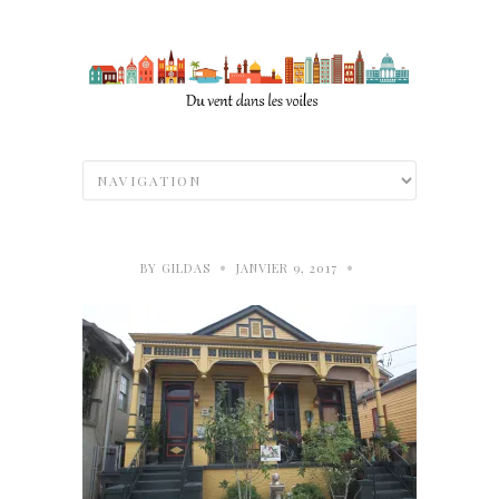
•
•
BY
GILDAS
JANVIER 9, 2017