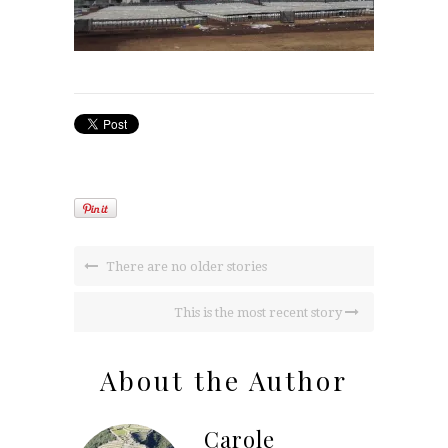
There are no older stories
This is the most recent story
About the Author
Carole