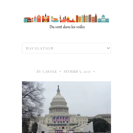
•
•
BY
CAROLE
FÉVRIER 5, 2017