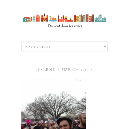
•
•
BY
CAROLE
FÉVRIER 5, 2017