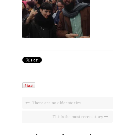
There are no older stories
This is the most recent story