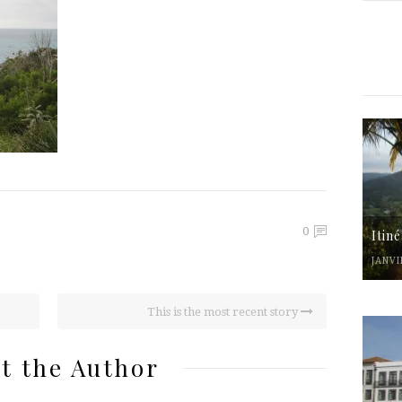
0
Itin
JANVI
This is the most recent story
t the Author