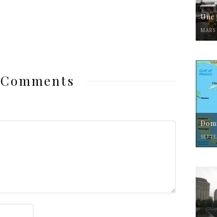
Une 
MARS 
 Comments
Domi
SEPTE