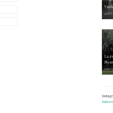
Visi
AOÛT 
La r
Nouv
JANVI
Instag
Suivez