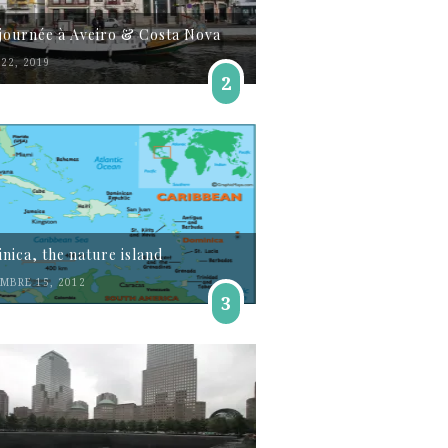
journée à Aveiro & Costa Nova
22, 2019
2
nica, the nature island
MBRE 15, 2012
3