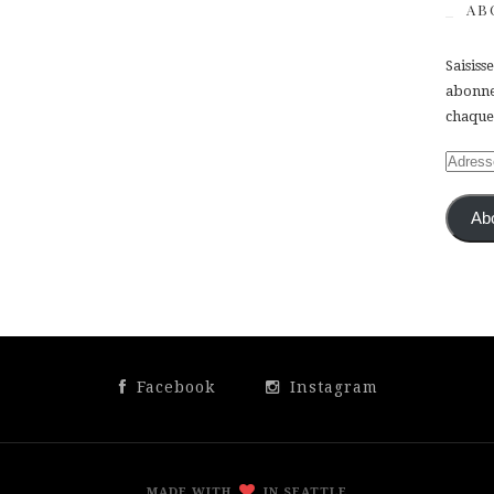
AB
Saisiss
abonner
chaque 
Adress
e-
mail
Ab
Facebook
Instagram
MADE WITH
IN SEATTLE