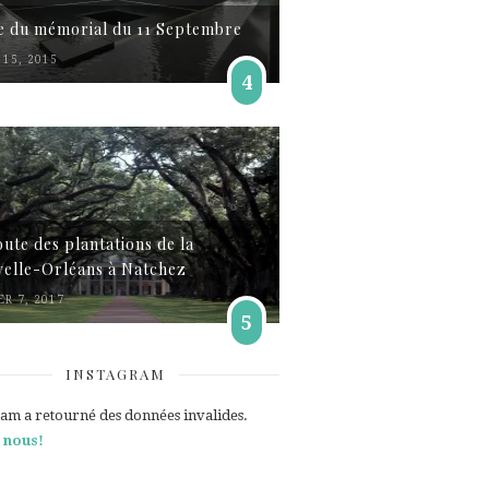
te du mémorial du 11 Septembre
15, 2015
4
oute des plantations de la
elle-Orléans à Natchez
ER 7, 2017
5
INSTAGRAM
ram a retourné des données invalides.
 nous!