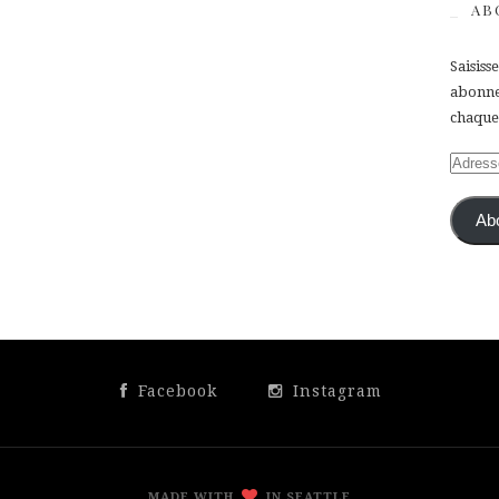
AB
Saisiss
abonner
chaque 
Adress
e-
mail
Ab
Facebook
Instagram
MADE WITH
IN SEATTLE