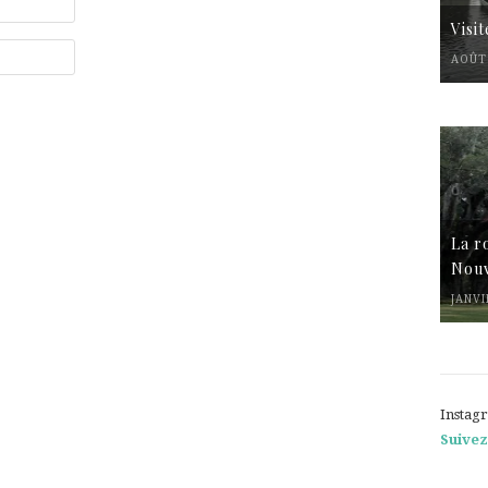
Visi
AOÛT 
La r
Nouv
JANVI
Instag
Suivez