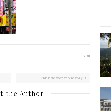
0
Itin
JANVI
This is the most recent story
t the Author