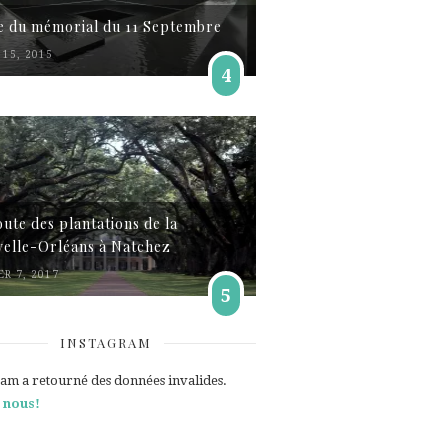
te du mémorial du 11 Septembre
15, 2015
4
oute des plantations de la
elle-Orléans à Natchez
ER 7, 2017
5
INSTAGRAM
ram a retourné des données invalides.
 nous!