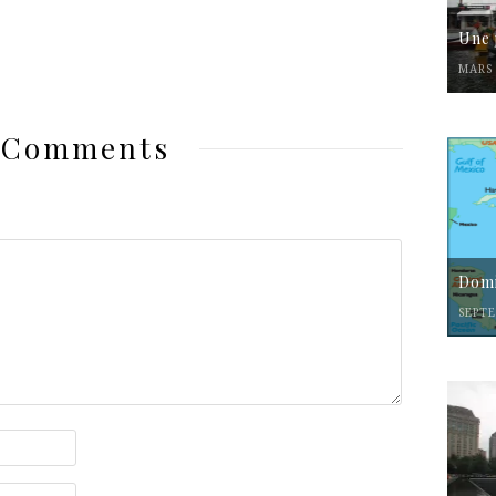
Une 
MARS 
 Comments
Domi
SEPTE