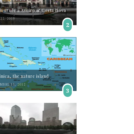
journée à Aveiro & Costa Nova
22, 2019
2
nica, the nature island
MBRE 15, 2012
3