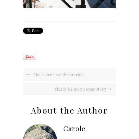
There are no older stories
This is the most recent story
About the Author
Carole