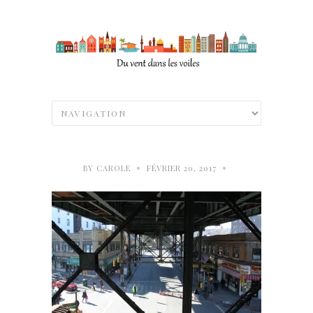
•
•
BY
CAROLE
FÉVRIER 20, 2017