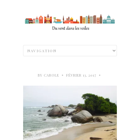
•
•
BY
CAROLE
FÉVRIER 13, 2017