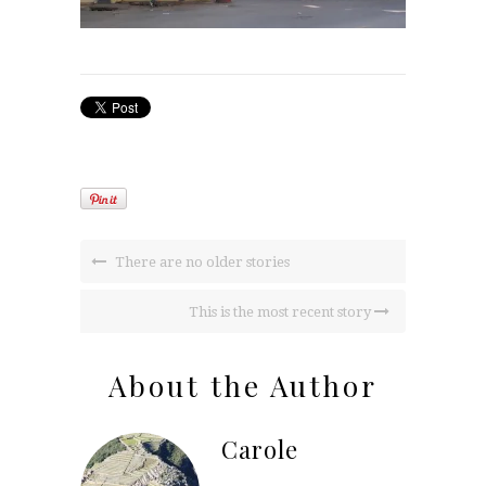
There are no older stories
This is the most recent story
About the Author
Carole