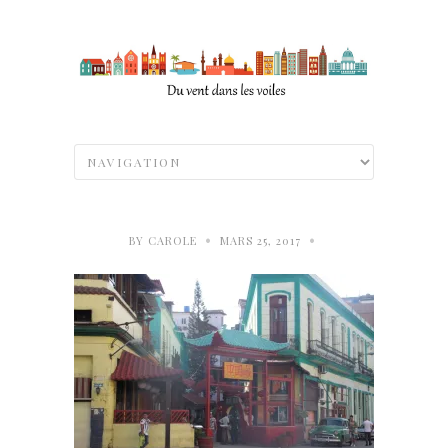
•
•
BY
CAROLE
MARS 25, 2017