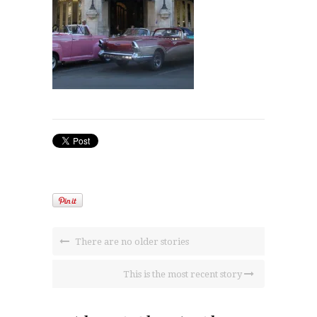
There are no older stories
This is the most recent story