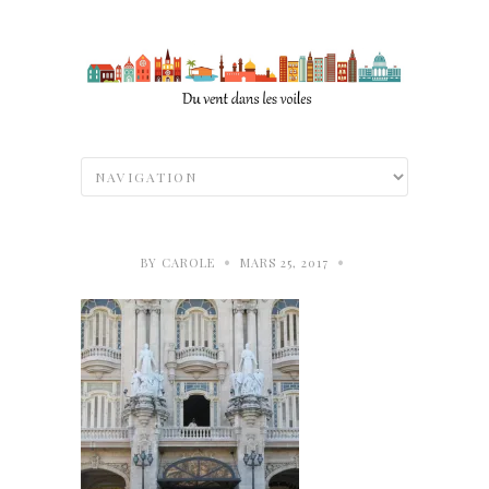
•
•
BY
CAROLE
MARS 25, 2017