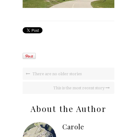
There are no older stories
This is the most recent story
About the Author
Carole