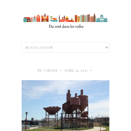
•
•
BY
CAROLE
AVRIL 11, 2017