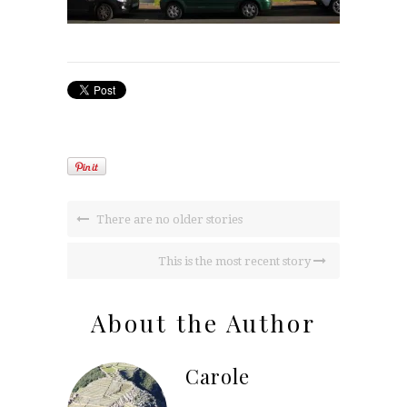
There are no older stories
This is the most recent story
About the Author
Carole