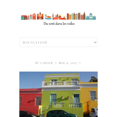
•
•
BY
CAROLE
MAI 31, 2017