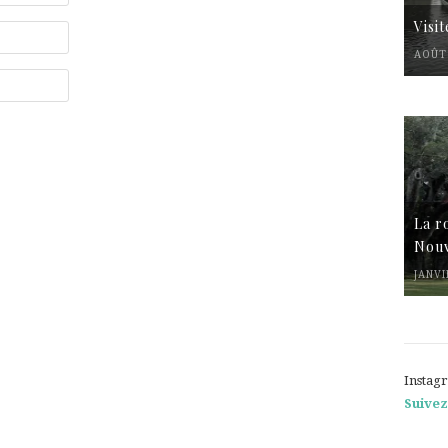
Visi
AOÛT 
La r
Nouv
JANVI
Instag
Suivez