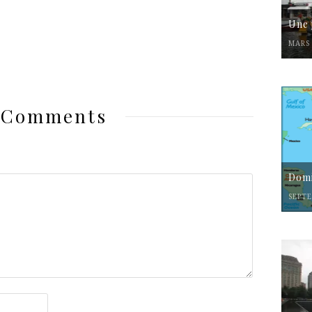
Une 
MARS 
 Comments
Domi
SEPTE