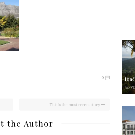
0
Itin
JANVI
This is the most recent story
t the Author