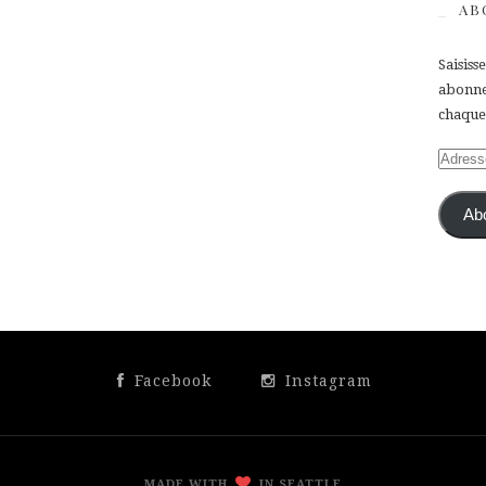
AB
Saisiss
abonner
chaque 
Adress
e-
mail
Ab
Facebook
Instagram
MADE WITH
IN SEATTLE