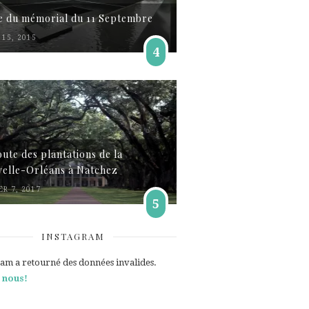
te du mémorial du 11 Septembre
15, 2015
4
oute des plantations de la
elle-Orléans à Natchez
ER 7, 2017
5
INSTAGRAM
ram a retourné des données invalides.
 nous!