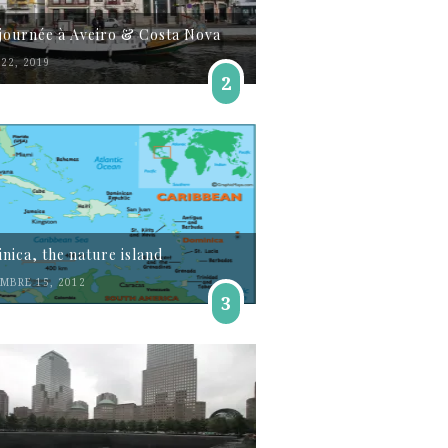
journée à Aveiro & Costa Nova
22, 2019
2
nica, the nature island
MBRE 15, 2012
3