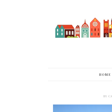
HOME
BY
C