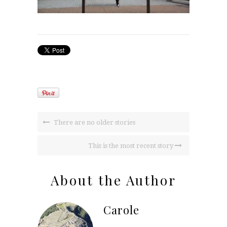
There are no older stories
This is the most recent story
About the Author
Carole