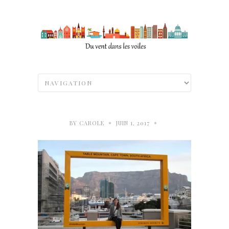
•
•
BY
CAROLE
JUIN 1, 2017