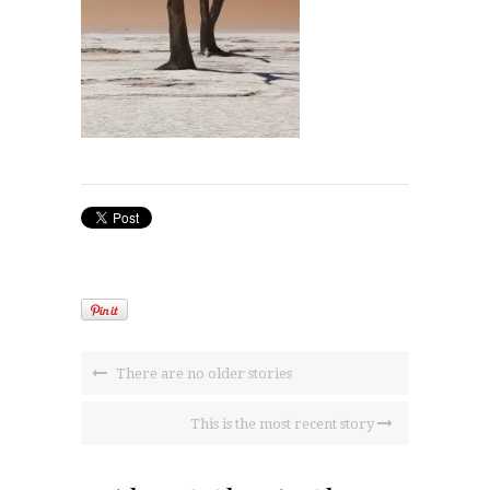
There are no older stories
This is the most recent story