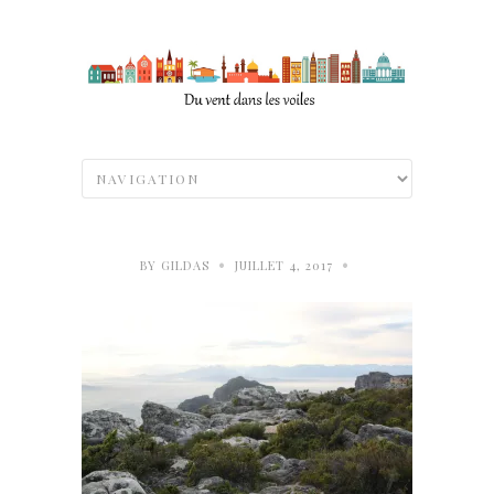
•
•
BY
GILDAS
JUILLET 4, 2017