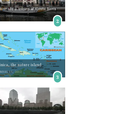
journée à Aveiro & Costa Nova
22, 2019
2
nica, the nature island
MBRE 15, 2012
3