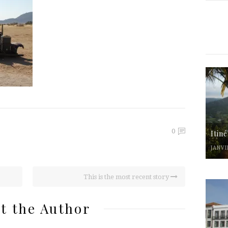
0
Itin
JANVI
This is the most recent story
t the Author