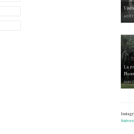
Visi
AOÛT 
La r
Nouv
JANVI
Instag
Suivez