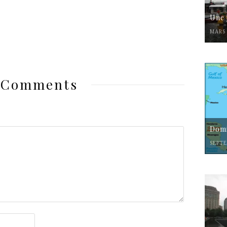
Une 
MARS 
 Comments
Domi
SEPTE