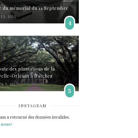
te du mémorial du 11 Septembre
15, 2015
4
oute des plantations de la
elle-Orléans à Natchez
ER 7, 2017
5
INSTAGRAM
ram a retourné des données invalides.
 nous!