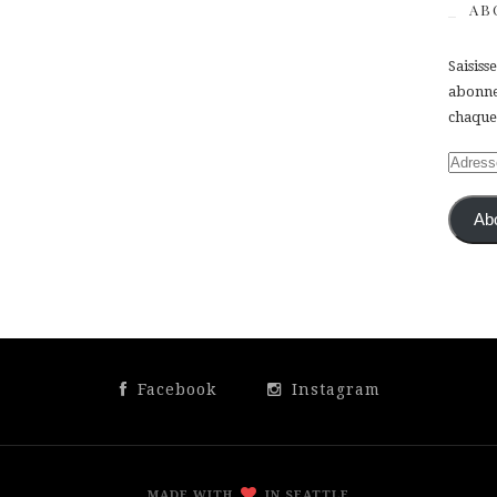
AB
Saisiss
abonner
chaque 
Adress
e-
mail
Ab
Facebook
Instagram
MADE WITH
IN SEATTLE