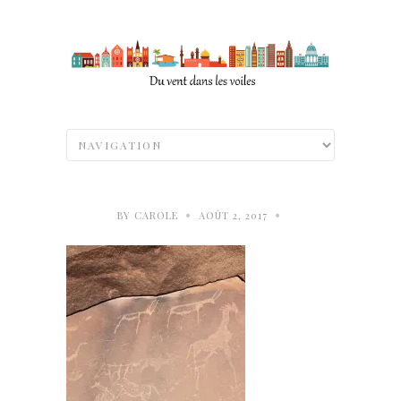
•
•
BY
CAROLE
AOÛT 2, 2017