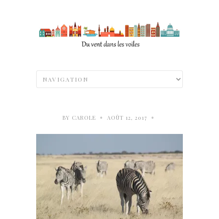
•
•
BY
CAROLE
AOÛT 12, 2017