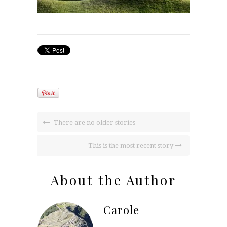
There are no older stories
This is the most recent story
About the Author
Carole