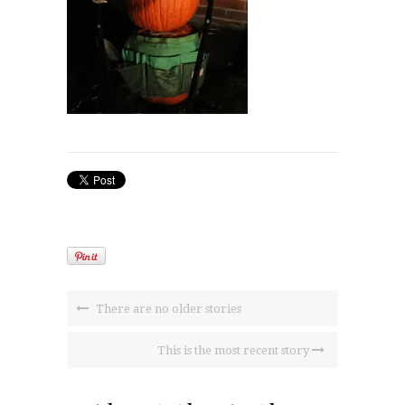
There are no older stories
This is the most recent story