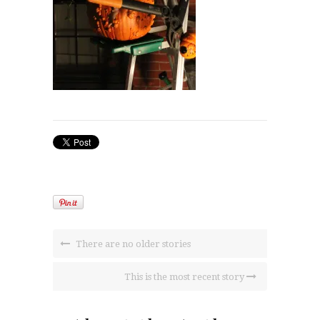
There are no older stories
This is the most recent story