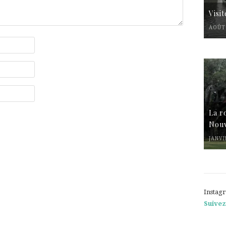
Visi
AOÛT 
La r
Nouv
JANVI
Instag
Suivez