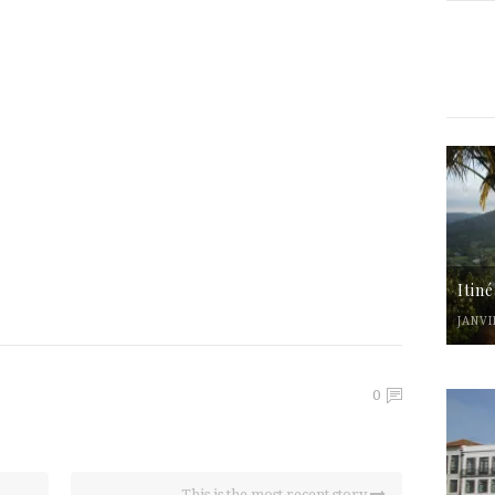
Itin
JANVI
0
This is the most recent story