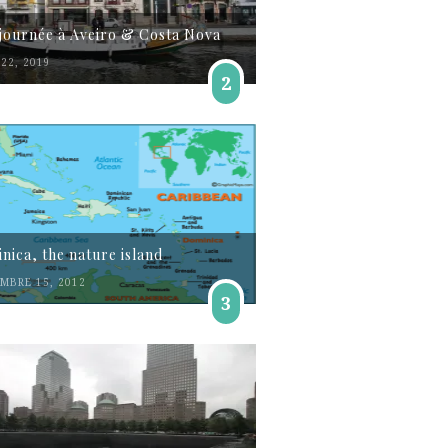
journée à Aveiro & Costa Nova
22, 2019
2
nica, the nature island
MBRE 15, 2012
3