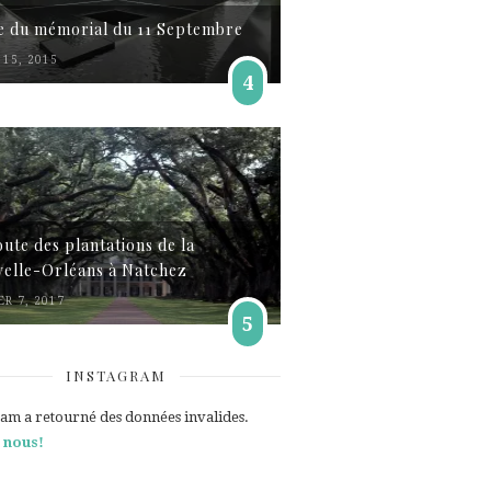
te du mémorial du 11 Septembre
15, 2015
4
oute des plantations de la
elle-Orléans à Natchez
ER 7, 2017
5
INSTAGRAM
ram a retourné des données invalides.
 nous!