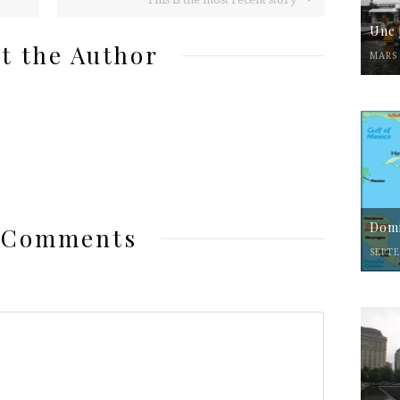
Une 
t the Author
MARS 
Domi
 Comments
SEPTE