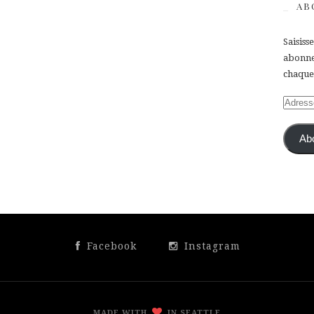
AB
Saisiss
abonner
chaque 
Adress
e-
mail
Ab
Facebook
Instagram
MADE WITH
IN SEATTLE