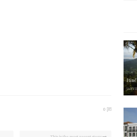
Itin
JANVI
0
This is the most recent story