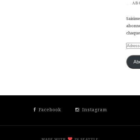
AB
Saisiss
abonner
chaque 
Adress
e-
mail
Ab
Facebook
Instagram
MADE WITH
IN SEATTLE