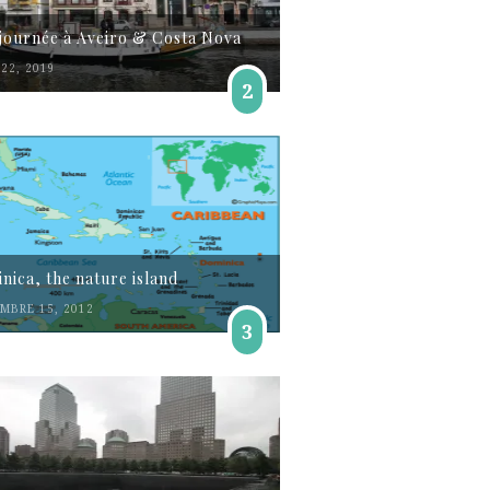
journée à Aveiro & Costa Nova
22, 2019
2
nica, the nature island
MBRE 15, 2012
3