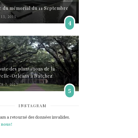
te du mémorial du 11 Septembre
15, 2015
4
oute des plantations de la
elle-Orléans à Natchez
ER 7, 2017
5
INSTAGRAM
ram a retourné des données invalides.
 nous!