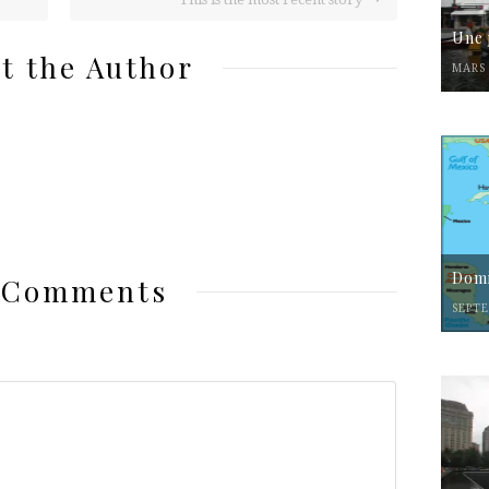
Une 
t the Author
MARS 
Domi
 Comments
SEPTE