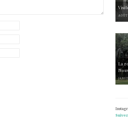
Visi
AOÛT 
La r
Nouv
JANVI
Instag
Suivez