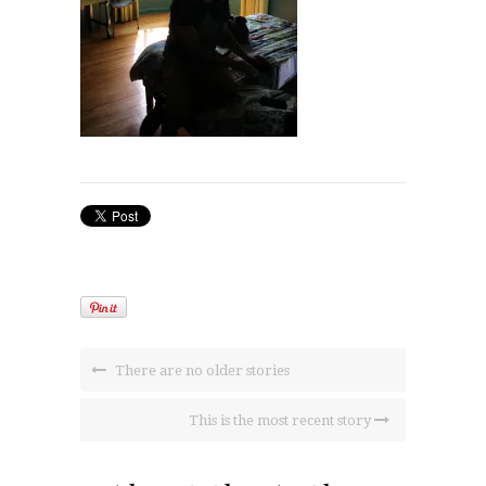
There are no older stories
This is the most recent story