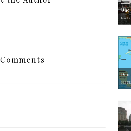
Une 
MARS 
 Comments
Domi
SEPTE