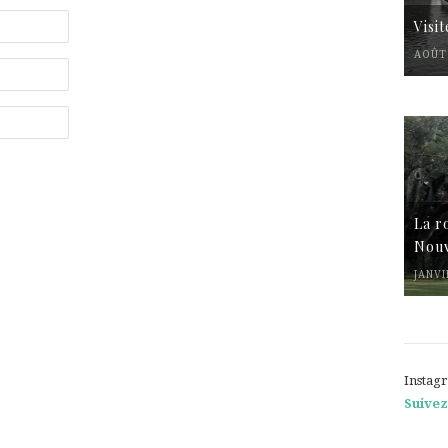
Visi
AOÛT 
La r
Nouv
JANVI
Instag
Suivez