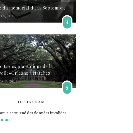
te du mémorial du 11 Septembre
15, 2015
4
oute des plantations de la
elle-Orléans à Natchez
ER 7, 2017
5
INSTAGRAM
ram a retourné des données invalides.
 nous!