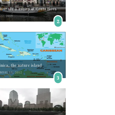
journée à Aveiro & Costa Nova
22, 2019
2
nica, the nature island
MBRE 15, 2012
3