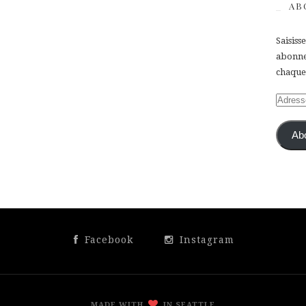
AB
Saisiss
abonner
chaque 
Adress
e-
mail
Ab
Facebook
Instagram
MADE WITH
IN SEATTLE