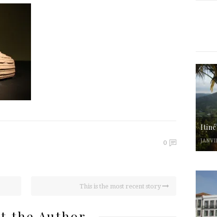
Itin
JANVI
0
This is the most recent story
t the Author