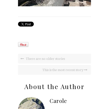
There are no older stories
This is the most recent story
About the Author
Carole