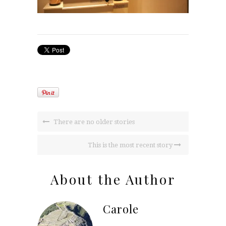
There are no older stories
This is the most recent story
About the Author
Carole