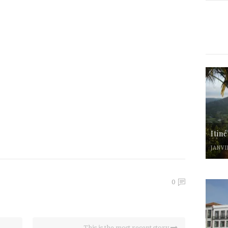
Itin
JANVI
0
This is the most recent story