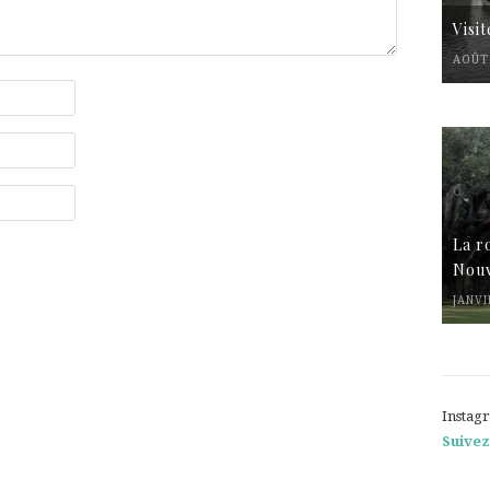
Visi
AOÛT 
La r
Nouv
JANVI
Instag
Suivez