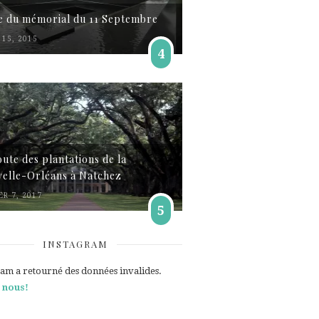
te du mémorial du 11 Septembre
15, 2015
4
oute des plantations de la
elle-Orléans à Natchez
ER 7, 2017
5
INSTAGRAM
ram a retourné des données invalides.
 nous!