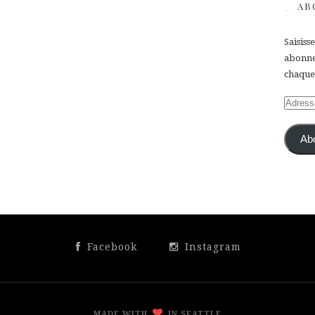
AB
Saisiss
abonner
chaque 
Adress
e-
mail
Ab
Facebook
Instagram
MADE WITH
IN SEATTLE