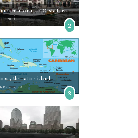
journée à Aveiro & Costa Nova
22, 2019
2
nica, the nature island
MBRE 15, 2012
3