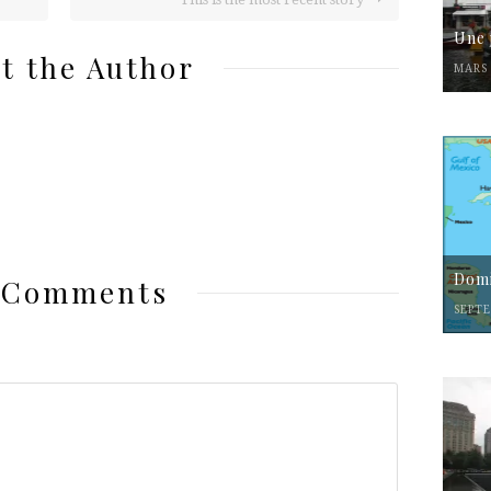
Une 
t the Author
MARS 
Domi
 Comments
SEPTE