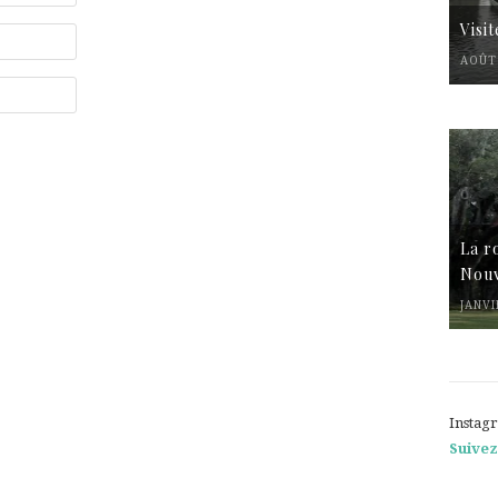
Visi
AOÛT 
La r
Nouv
JANVI
Instag
Suivez