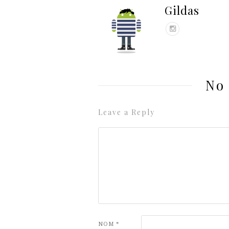
Gildas
No
Leave a Reply
NOM
*