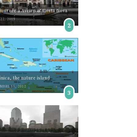
journée à Aveiro & Costa Nova
22, 2019
2
nica, the nature island
MBRE 15, 2012
3