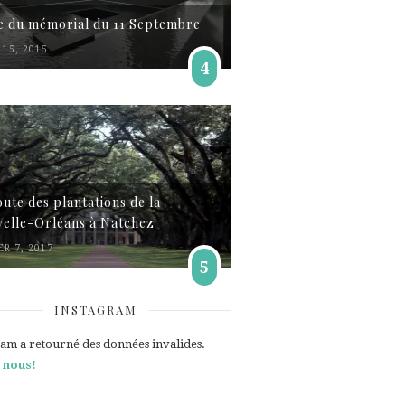
te du mémorial du 11 Septembre
15, 2015
4
oute des plantations de la
elle-Orléans à Natchez
ER 7, 2017
5
INSTAGRAM
ram a retourné des données invalides.
 nous!