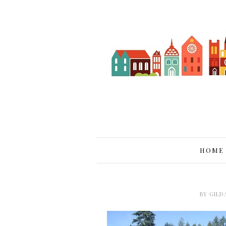
HOME
BY
GILD