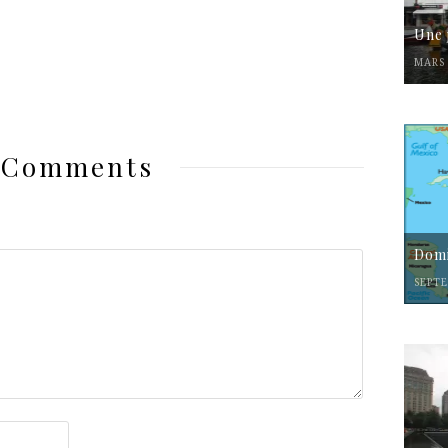
Une 
MARS 
 Comments
Domi
SEPTE