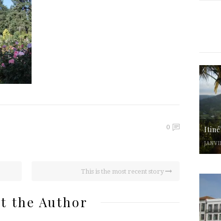
0
Itin
JANVI
This is the most recent story
t the Author