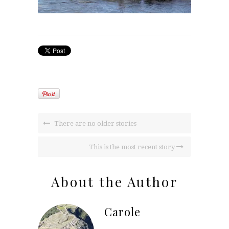
There are no older stories
This is the most recent story
About the Author
Carole