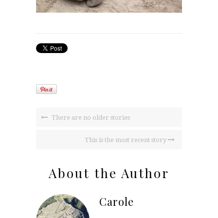
There are no older stories
This is the most recent story
About the Author
Carole