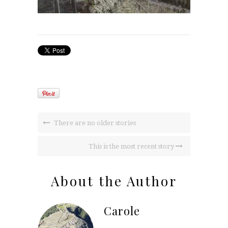
There are no older stories
This is the most recent story
About the Author
Carole