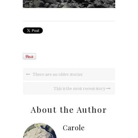
There are no older stories
This is the most recent story
About the Author
Carole