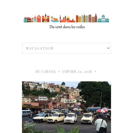
•
•
BY
CAROLE
JANVIER 29, 2018