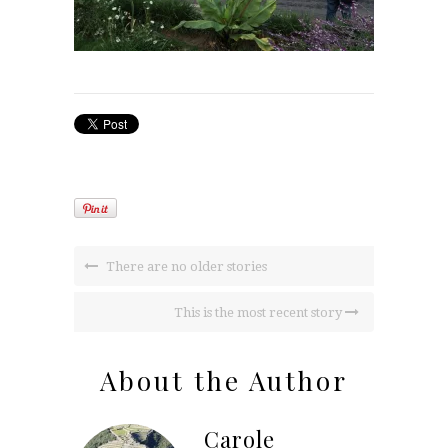
There are no older stories
This is the most recent story
About the Author
Carole