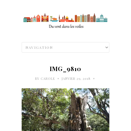
IMG_9810
•
•
BY
CAROLE
JANVIER 29, 2018