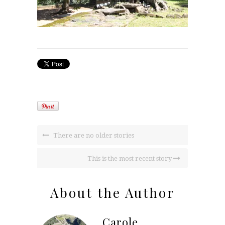
There are no older stories
This is the most recent story
About the Author
Carole