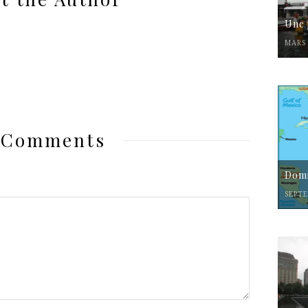
Une 
MARS 
 Comments
Domi
SEPTE