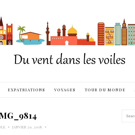
EXPATRIATIONS
VOYAGES
TOUR DU MONDE
IMG_9814
•
•
OLE
JANVIER 29, 2018