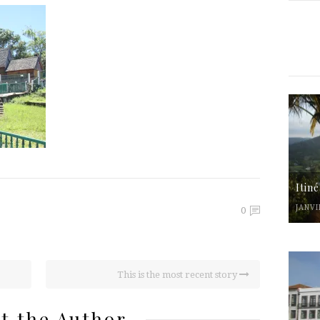
Itin
JANVI
0
This is the most recent story
t the Author