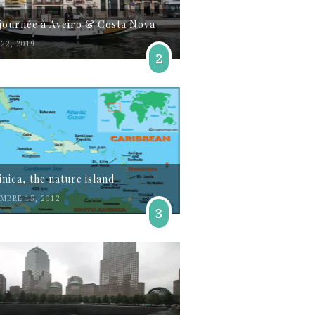
journée à Aveiro & Costa Nova
22, 2019
2
nica, the nature island
MBRE 15, 2012
3