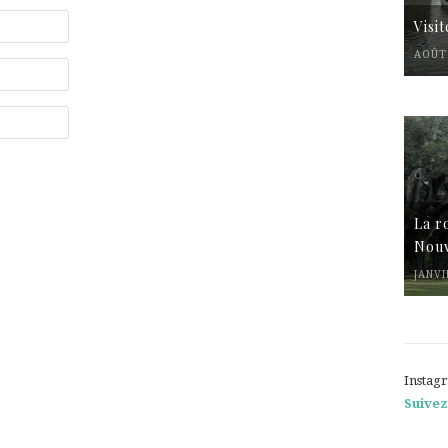
Visi
AOÛT 
La r
Nouv
JANVI
Instag
Suivez