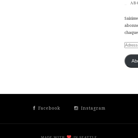
AB
Saisiss
abonner
chaque 
Adress
e-
mail
Ab
Facebook
Instagram
MADE WITH
IN SEATTLE