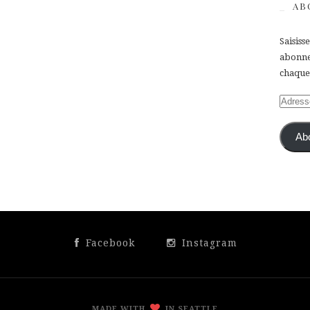
AB
Saisiss
abonner
chaque 
Adress
e-
mail
Ab
Facebook
Instagram
MADE WITH
IN SEATTLE