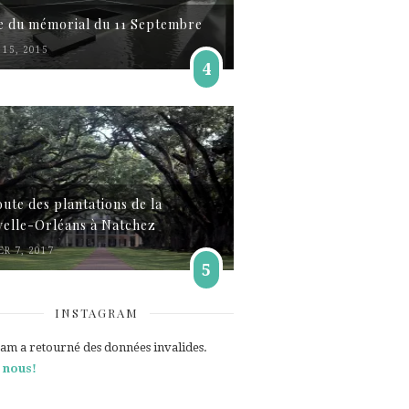
te du mémorial du 11 Septembre
15, 2015
4
oute des plantations de la
elle-Orléans à Natchez
ER 7, 2017
5
INSTAGRAM
ram a retourné des données invalides.
 nous!