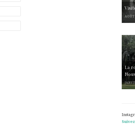
Visi
AOÛT 
La r
Nouv
JANVI
Instag
Suivez