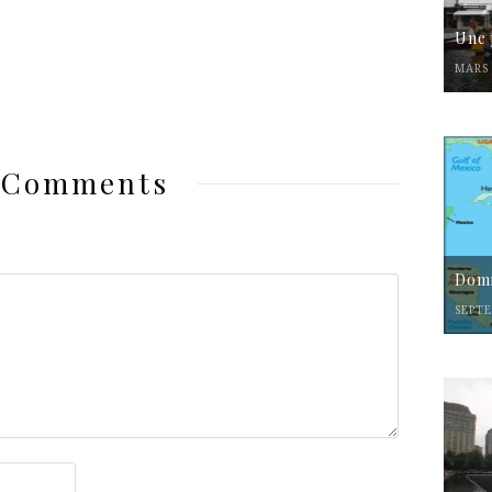
Une 
MARS 
 Comments
Domi
SEPTE