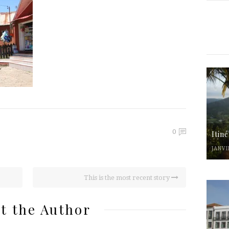
0
Itin
JANVI
This is the most recent story
t the Author