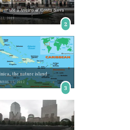
journée à Aveiro & Costa Nova
22, 2019
2
nica, the nature island
MBRE 15, 2012
3